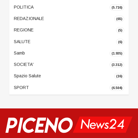
POLITICA
(5.716)
REDAZIONALE
(65)
REGIONE
(5)
SALUTE
(6)
Samb
(1.935)
SOCIETA'
(3.312)
Spazio Salute
(16)
SPORT
(6.504)