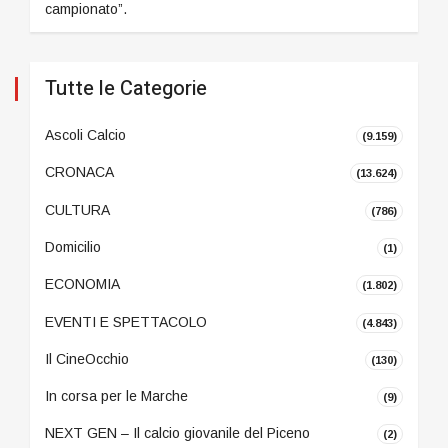
campionato”.
Tutte le Categorie
Ascoli Calcio
(9.159)
CRONACA
(13.624)
CULTURA
(786)
Domicilio
(1)
ECONOMIA
(1.802)
EVENTI E SPETTACOLO
(4.843)
Il CineOcchio
(130)
In corsa per le Marche
(9)
NEXT GEN – Il calcio giovanile del Piceno
(2)