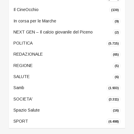
Il CineOcchio
(130)
In corsa per le Marche
(9)
NEXT GEN – Il calcio giovanile del Piceno
(2)
POLITICA
(5.715)
REDAZIONALE
(65)
REGIONE
(5)
SALUTE
(6)
Samb
(1.933)
SOCIETA'
(3.311)
Spazio Salute
(16)
SPORT
(6.498)