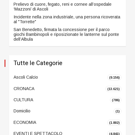
Prelievo di cuore, fegato, reni e cornee all’ospedale
‘Mazzoni’ di Ascoli
Incidente nella zona industriale, una persona ricoverata
al "Torrette"
San Benedetto, firmata la concessione per il parco
giochi Bambinopoli e riposizionate le lanterne sul ponte
dell’Albula
Tutte le Categorie
Ascoli Calcio
(9.156)
CRONACA
(13.621)
CULTURA
(786)
Domicilio
(1)
ECONOMIA
(1.802)
EVENTI E SPETTACOLO
(4.841)