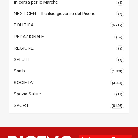
In corsa per le Marche
(9)
NEXT GEN – Il calcio giovanile del Piceno
(2)
POLITICA
(5.715)
REDAZIONALE
(65)
REGIONE
(5)
SALUTE
(6)
Samb
(1.933)
SOCIETA'
(3.311)
Spazio Salute
(16)
SPORT
(6.498)