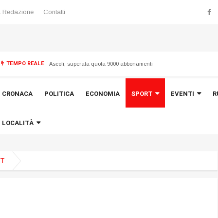
 Redazione
Contatti
TEMPO REALE
 “Torrette”
Ascoli, superata quota 9000 abbonamenti
CRONACA
POLITICA
ECONOMIA
SPORT
EVENTI
R
LOCALITÀ
RT