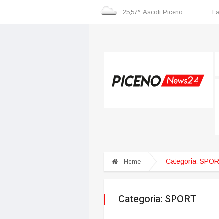
25,57°
Ascoli Piceno
La
cognizione dei danni
Incidente nella zona industriale, una persona ricoverata al
Categoria:
SPO
Home
Categoria:
SPORT