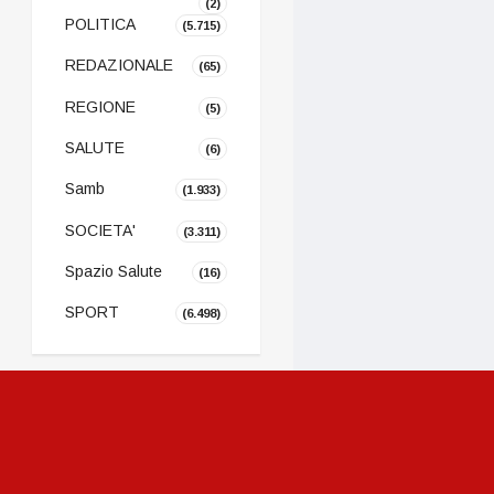
(2)
POLITICA
(5.715)
REDAZIONALE
(65)
REGIONE
(5)
SALUTE
(6)
Samb
(1.933)
SOCIETA'
(3.311)
Spazio Salute
(16)
SPORT
(6.498)