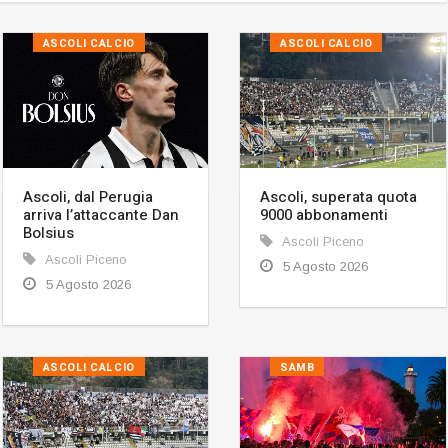
ASCOLI CALCIO
ASCOLI CALCIO
Ascoli, dal Perugia
Ascoli, superata quota
arriva l’attaccante Dan
9000 abbonamenti
Bolsius
Ascoli Piceno
Ascoli Piceno
5 Agosto 2026
5 Agosto 2026
ASCOLI CALCIO
SAMB