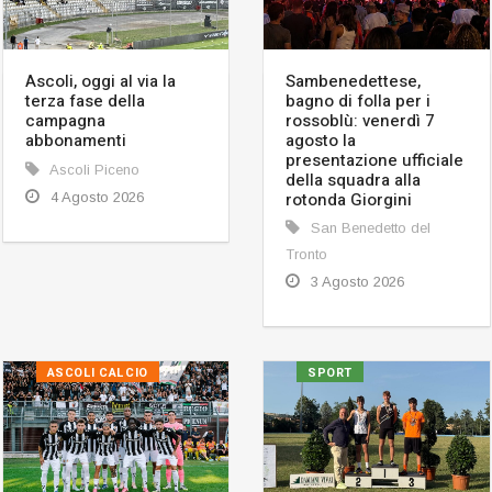
Ascoli, oggi al via la
Sambenedettese,
terza fase della
bagno di folla per i
campagna
rossoblù: venerdì 7
abbonamenti
agosto la
presentazione ufficiale
Ascoli Piceno
della squadra alla
rotonda Giorgini
4 Agosto 2026
San Benedetto del
Tronto
3 Agosto 2026
ASCOLI CALCIO
SPORT