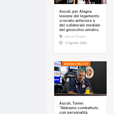
Ascoli, per Alagna
lesione del legamento
crociato anteriore e
del collaterale mediale
del ginocchio sinistro
Ascoli Piceno
3 Agosto 2026
ASCOLI CALCIO
Ascoli, Tomei:
“Abbiamo combattuto
con personalità,