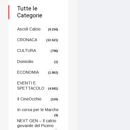
Tutte le
Categorie
Ascoli Calcio
(9.156)
CRONACA
(13.621)
CULTURA
(786)
Domicilio
(1)
ECONOMIA
(1.802)
EVENTI E
SPETTACOLO
(4.841)
Il CineOcchio
(130)
In corsa per le Marche
(9)
NEXT GEN – Il calcio
giovanile del Piceno