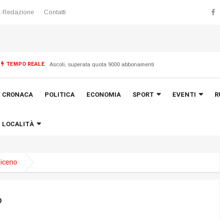
 Redazione
Contatti
TEMPO REALE
 “Torrette”
Ascoli, superata quota 9000 abbonamenti
CRONACA
POLITICA
ECONOMIA
SPORT
EVENTI
R
LOCALITÀ
Piceno
o