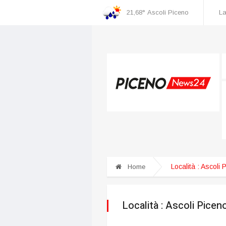
21,68°
Ascoli Piceno
La
cognizione dei danni
Incidente nella zona industriale, una persona ricoverata al
Località :
Ascoli 
Home
Località :
Ascoli Picen