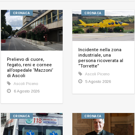
CRONACA
CRONACA
Incidente nella zona
industriale, una
Prelievo di cuore,
persona ricoverata al
fegato, reni e cornee
“Torrette”
all’ospedale ‘Mazzoni’
Ascoli Piceno
di Ascoli
5 Agosto 2026
Ascoli Piceno
6 Agosto 2026
CRONACA
CRONACA