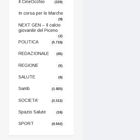
Il CineOcchio
(130)
In corsa per le Marche
(9)
NEXT GEN – Il calcio
giovanile del Piceno
(2)
POLITICA
(5.716)
REDAZIONALE
(65)
REGIONE
(5)
SALUTE
(6)
Samb
(1.935)
SOCIETA'
(3.312)
Spazio Salute
(16)
SPORT
(6.502)