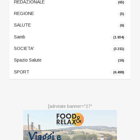
REDAZIONALE
(65)
REGIONE
(5)
SALUTE
(6)
Samb
(1.934)
SOCIETA'
(3.311)
Spazio Salute
(16)
SPORT
(6.499)
[adrotate banner="27"