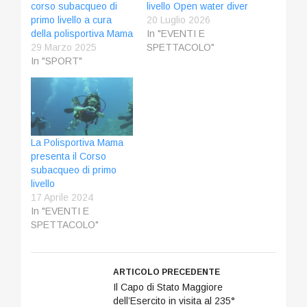
corso subacqueo di
livello Open water diver
primo livello a cura
20 Luglio 2026
della polisportiva Mama
In "EVENTI E
29 Marzo 2025
SPETTACOLO"
In "SPORT"
La Polisportiva Mama
presenta il Corso
subacqueo di primo
livello
17 Aprile 2024
In "EVENTI E
SPETTACOLO"
ARTICOLO PRECEDENTE
Il Capo di Stato Maggiore
dell’Esercito in visita al 235°