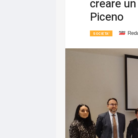
creare un 
Piceno
Red
SOCIETA'