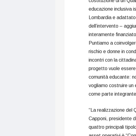
costituzione di un Qua
educazione inclusiva is
Lombardia e adattato al
dell’intervento – aggiu
interamente finanziat
Puntiamo a coinvolgere
rischio e donne in con
incontri con la cittadina
progetto vuole essere 
comunità educante: non
vogliamo costruire un 
come parte integrante 
“La realizzazione del Q
Capponi, presidente di
quattro principali tipol
asset operativi è “Comu