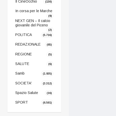
Il CineOcchio
(130)
In corsa per le Marche
(9)
NEXT GEN – Il calcio
giovanile del Piceno
(2)
POLITICA
(5.716)
REDAZIONALE
(65)
REGIONE
(5)
SALUTE
(6)
Samb
(1.935)
SOCIETA'
(3.312)
Spazio Salute
(16)
SPORT
(6.501)