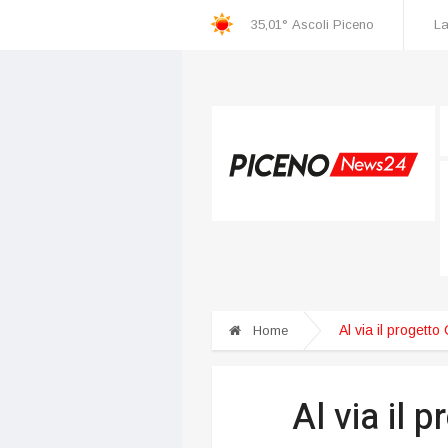
35,01°
Ascoli Piceno
La
overata al “Torrette”
Ascoli, superata quota 9000 abbonamenti
Al via il progett
Home
Al via il 