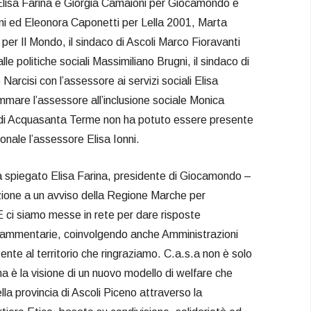
 Elisa Farina e Giorgia Camaioni per Giocamondo e
ni ed Eleonora Caponetti per Lella 2001, Marta
 per Il Mondo, il sindaco di Ascoli Marco Fioravanti
lle politiche sociali Massimiliano Brugni, il sindaco di
cisi con l’assessore ai servizi sociali Elisa
mmare l’assessore all’inclusione sociale Monica
 di Acquasanta Terme non ha potuto essere presente
onale l’assessore Elisa Ionni.
 spiegato Elisa Farina, presidente di Giocamondo –
zione a un avviso della Regione Marche per
 E ci siamo messe in rete per dare risposte
frammentarie, coinvolgendo anche Amministrazioni
tente al territorio che ringraziamo. C.a.s.a non è solo
 ma è la visione di un nuovo modello di welfare che
la provincia di Ascoli Piceno attraverso la