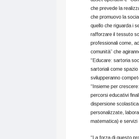
che prevede la realizza
che promuovo la social
quello che riguarda i se
rafforzare il tessuto s
professionali come, ad 
comunità” che agiranno
“Educare: sartoria soci
sartoriali come spazio 
svilupperanno competen
“Insieme per crescere: 
percorsi educativi fina
dispersione scolastic
personalizzate, labora
matematica) e servizi 
“La forza di questo pr