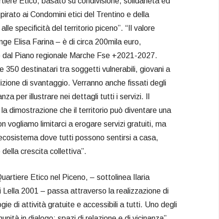
rtiere Etico, basato su condivisione, solidarietà ed
pirato ai Condomini etici del Trentino e della
le specificità del territorio piceno”. “Il valore
nge Elisa Farina – è di circa 200mila euro,
o dal Piano regionale Marche Fse +2021-2027.
 350 destinatari tra soggetti vulnerabili, giovani a
dizione di svantaggio. Verranno anche fissati degli
nza per illustrare nei dettagli tutti i servizi. Il
la dimostrazione che il territorio può diventare una
 vogliamo limitarci a erogare servizi gratuiti, ma
ecosistema dove tutti possono sentirsi a casa,
della crescita collettiva”.
uartiere Etico nel Piceno, – sottolinea Ilaria
 Lella 2001 – passa attraverso la realizzazione di
ogie di attività gratuite e accessibili a tutti. Uno degli
nità in dialogo: spazi di relazione e di vicinanza”