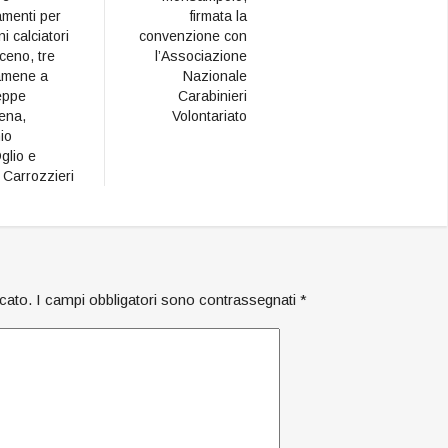
amenti per
firmata la
i calciatori
convenzione con
iceno, tre
l’Associazione
amene a
Nazionale
eppe
Carabinieri
ena,
Volontariato
io
glio e
 Carrozzieri
icato.
I campi obbligatori sono contrassegnati
*