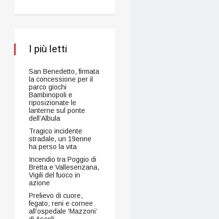
I più letti
San Benedetto, firmata
la concessione per il
parco giochi
Bambinopoli e
riposizionate le
lanterne sul ponte
dell’Albula
Tragico incidente
stradale, un 19enne
ha perso la vita
Incendio tra Poggio di
Bretta e Vallesenzana,
Vigili del fuoco in
azione
Prelievo di cuore,
fegato, reni e cornee
all’ospedale ‘Mazzoni’
di Ascoli