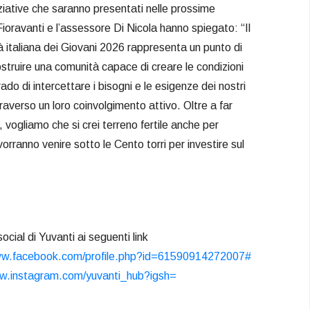
iziative che saranno presentati nelle prossime
Fioravanti e l’assessore Di Nicola hanno spiegato: “Il
à italiana dei Giovani 2026 rappresenta un punto di
truire una comunità capace di creare le condizioni
rado di intercettare i bisogni e le esigenze dei nostri
raverso un loro coinvolgimento attivo. Oltre a far
i, vogliamo che si crei terreno fertile anche per
orranno venire sotto le Cento torri per investire sul
ocial di Yuvanti ai seguenti link
ww.facebook.com/
profile.php?id=61590914272007#
ww.instagram.com/
yuvanti_hub?igsh=