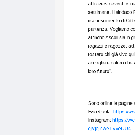
attraverso eventi e in
settimane. Il sindaco 
riconoscimento di Citt
partenza. Vogliamo cos
affinché Ascoli sia in g
ragazzi e ragazze, att
restare chi già vive qu
accogliere coloro che v
loro futuro”.
Sono online le pagine s
Facebook:
https://w
Instagram:
https://w
ejVjbjZweTVveDU4