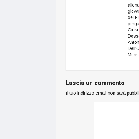
allen
giovan
del P
perg
Gius
Doss
Anton
Dell'O
Moris
Lascia un commento
Il tuo indirizzo email non sarà pubbl