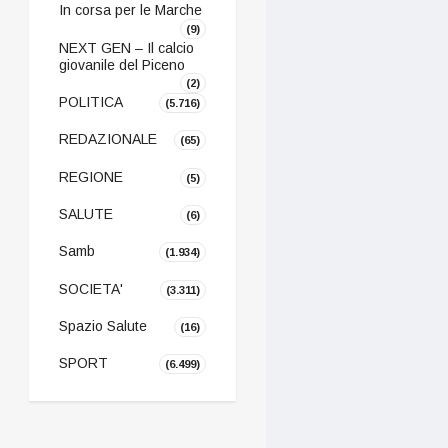
In corsa per le Marche
(9)
NEXT GEN – Il calcio
giovanile del Piceno
(2)
POLITICA
(5.716)
REDAZIONALE
(65)
REGIONE
(5)
SALUTE
(6)
Samb
(1.934)
SOCIETA'
(3.311)
Spazio Salute
(16)
SPORT
(6.499)