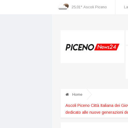
25,01°
Ascoli Piceno
La
cognizione dei danni
Incidente nella zona industriale, una persona ricoverata al
Home
Ascoli Piceno Città Italiana dei Gio
dedicato alle nuove generazioni del