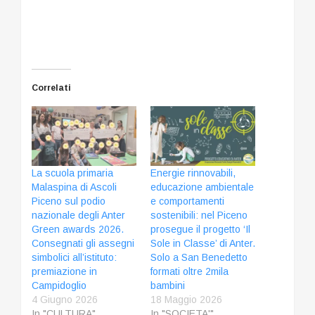
Correlati
La scuola primaria
Energie rinnovabili,
Malaspina di Ascoli
educazione ambientale
Piceno sul podio
e comportamenti
nazionale degli Anter
sostenibili: nel Piceno
Green awards 2026.
prosegue il progetto ‘Il
Consegnati gli assegni
Sole in Classe’ di Anter.
simbolici all’istituto:
Solo a San Benedetto
premiazione in
formati oltre 2mila
Campidoglio
bambini
4 Giugno 2026
18 Maggio 2026
In "CULTURA"
In "SOCIETA'"