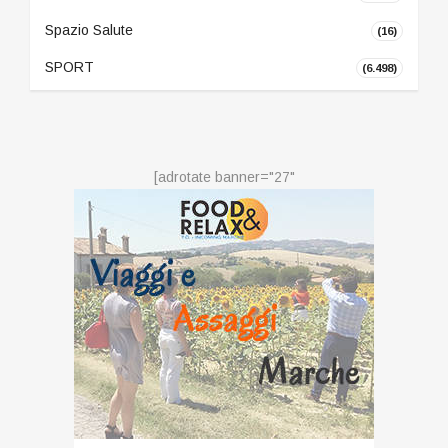
Spazio Salute
(16)
SPORT
(6.498)
[adrotate banner="27"