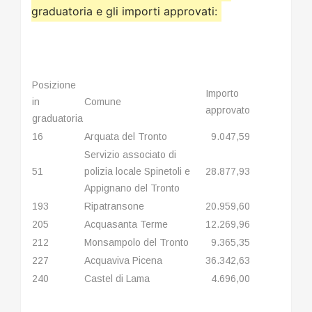
graduatoria e gli importi approvati:
Posizione
Importo
in
Comune
approvato
graduatoria
16
Arquata del Tronto
9.047,59
Servizio associato di
51
polizia locale Spinetoli e
28.877,93
Appignano del Tronto
193
Ripatransone
20.959,60
205
Acquasanta Terme
12.269,96
212
Monsampolo del Tronto
9.365,35
227
Acquaviva Picena
36.342,63
240
Castel di Lama
4.696,00