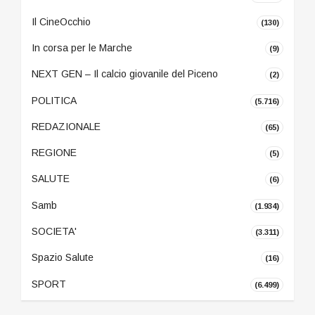
Il CineOcchio
(130)
In corsa per le Marche
(9)
NEXT GEN – Il calcio giovanile del Piceno
(2)
POLITICA
(5.716)
REDAZIONALE
(65)
REGIONE
(5)
SALUTE
(6)
Samb
(1.934)
SOCIETA'
(3.311)
Spazio Salute
(16)
SPORT
(6.499)