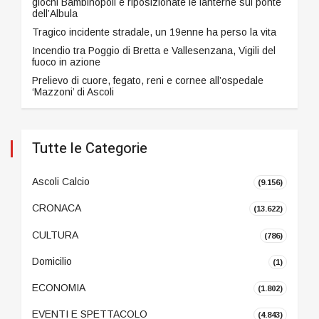
giochi Bambinopoli e riposizionate le lanterne sul ponte
dell’Albula
Tragico incidente stradale, un 19enne ha perso la vita
Incendio tra Poggio di Bretta e Vallesenzana, Vigili del
fuoco in azione
Prelievo di cuore, fegato, reni e cornee all’ospedale
‘Mazzoni’ di Ascoli
Tutte le Categorie
Ascoli Calcio
(9.156)
CRONACA
(13.622)
CULTURA
(786)
Domicilio
(1)
ECONOMIA
(1.802)
EVENTI E SPETTACOLO
(4.843)