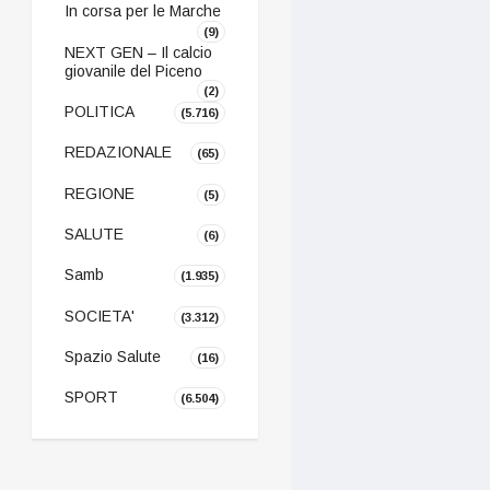
In corsa per le Marche
(9)
NEXT GEN – Il calcio
giovanile del Piceno
(2)
POLITICA
(5.716)
REDAZIONALE
(65)
REGIONE
(5)
SALUTE
(6)
Samb
(1.935)
SOCIETA'
(3.312)
Spazio Salute
(16)
SPORT
(6.504)