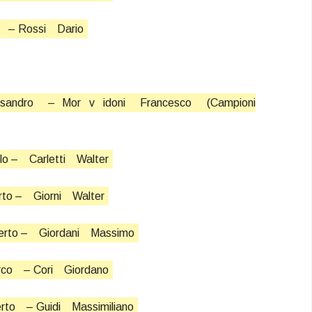
– Rossi
Dario
ssandro
– Mor
v
idoni
Francesco
(Campioni
lo –
Carletti
Walter
rto –
Giorni
Walter
rto –
Giordani
Massimo
rco
– Cori
Giordano
rto
– Guidi
Massimiliano