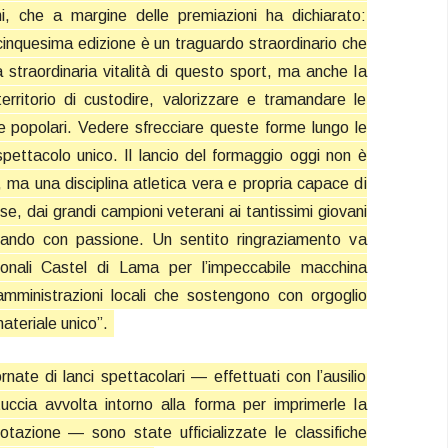
i, che a margine delle premiazioni ha dichiarato:
cinquesima edizione è un traguardo straordinario che
 straordinaria vitalità di questo sport, ma anche la
erritorio di custodire, valorizzare e tramandare le
i e popolari. Vedere sfrecciare queste forme lungo le
pettacolo unico. Il lancio del formaggio oggi non è
 ma una disciplina atletica vera e propria capace di
rse, dai grandi campioni veterani ai tantissimi giovani
nando con passione. Un sentito ringraziamento va
zionali Castel di Lama per l’impeccabile macchina
amministrazioni locali che sostengono con orgoglio
ateriale unico”.
rnate di lanci spettacolari — effettuati con l’ausilio
ttuccia avvolta intorno alla forma per imprimerle la
tazione — sono state ufficializzate le classifiche