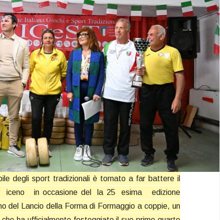
ile degli sport tradizionali è tornato a far battere il
P
iceno
in occasione del
la 25
esima
edizione
no del Lancio della Forma di Formaggio a coppie, un
che ha ufficialmente festeggiato il suo primo quarto