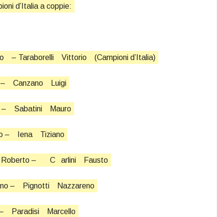
ioni d’Italia a coppie:
io
– Taraborelli
Vittorio
(Campioni d’Italia)
 –
Canzano
Luigi
 –
Sabatini
Mauro
o –
Iena
Tiziano
Roberto –
C
arlini
Fausto
ano –
Pignotti
Nazzareno
 –
Paradisi
Marcello