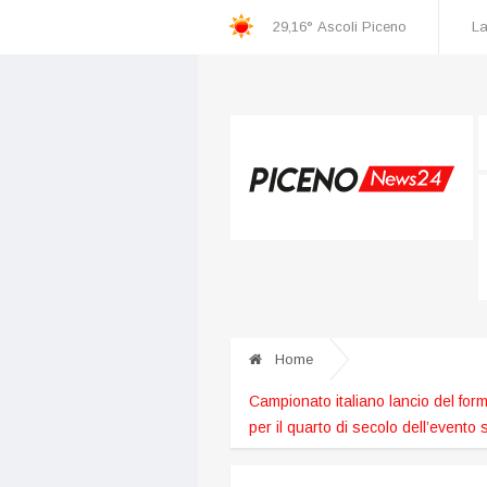
29,16°
Ascoli Piceno
La
C
oppa Italia, l’Ascoli batte il Potenza 3-1 e supera il turno. Il 16 agosto sfiderà il Genoa
Trofeo di Sant’Emidio entra nel vivo: domenica 9 agosto le 
Home
Campionato italiano lancio del form
per il quarto di secolo dell’evento 