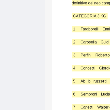
definitive dei neo camp
CATEGORIA 3 KG
1.
Taraborelli
Enn
2.
Carosella
Guidi
3.
Perfini
Roberto
4.
Concetti
Giorgi
5.
Ab
b
ruzzetti
6.
Semproni
Luci
7.
Carletti
Walter