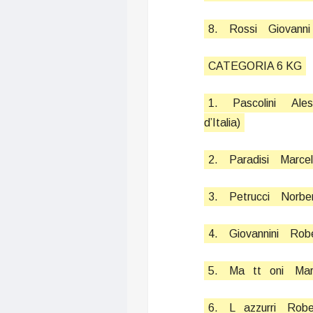
8.
Rossi
Giovanni
CATEGORIA 6 KG
1.
Pascolini
Ale
d’Italia)
2.
Paradisi
Marcel
3.
Petrucci
Norbe
4.
Giovannini
Robe
5.
Ma
tt
oni
Ma
6.
L
azzurri
Robe