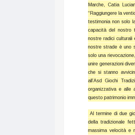
Marche, Catia Lucian
“Raggiungere la venti
testimonia non solo la
capacità del nostro t
nostre radici cultural
nostre strade è uno s
solo una rievocazione,
unire generazioni dive
che si stanno avvici
all’Asd Giochi Tradi
organizzativa e alle 
questo patrimonio imm
Al termine di due gio
della tradizionale fe
massima velocità e ro