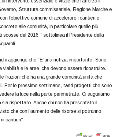
 È un intervento essenziale e vitale che rafforza il
 Governo, Struttura commissariale, Regione Marche e
 con l’obiettivo comune di accelerare i cantieri e
concrete alle comunità, in particolare quelle più
ti scosse del 2016”” sottolinea il Presidente della
quaroli.
nchi aggiunge che “E’ una notizia importante. Sono
la viabilità e le aree che devono essere ricostruite.
e frazioni che ha una grande comunità unità che
li. Per le prossime settimane, tanti progetti che sono
 vedere la luce nella parte perimetrata. Ci auguriamo
sia rispettato. Anche chi non ha presentato il
visto che con l’aumento delle risorse si potranno
mi cantieri”