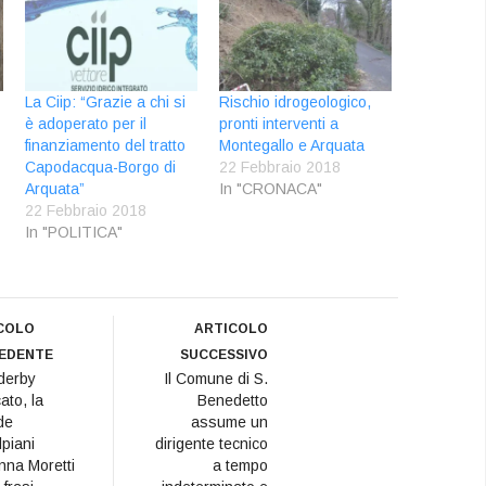
La Ciip: “Grazie a chi si
Rischio idrogeologico,
è adoperato per il
pronti interventi a
finanziamento del tratto
Montegallo e Arquata
Capodacqua-Borgo di
22 Febbraio 2018
Arquata”
In "CRONACA"
22 Febbraio 2018
In "POLITICA"
COLO
ARTICOLO
EDENTE
SUCCESSIVO
derby
Il Comune di S.
ato, la
Benedetto
de
assume un
lpiani
dirigente tecnico
na Moretti
a tempo