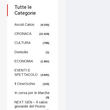
Tutte le
Categorie
Ascoli Calcio
(9.156)
CRONACA
(13.618)
CULTURA
(786)
Domicilio
(1)
ECONOMIA
(1.802)
EVENTI E
SPETTACOLO
(4.841)
Il CineOcchio
(130)
In corsa per le Marche
(9)
NEXT GEN – Il calcio
giovanile del Piceno