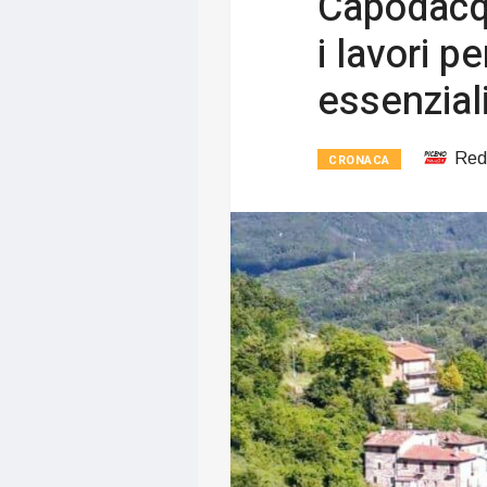
Capodacqu
i lavori pe
essenziali
Red
CRONACA