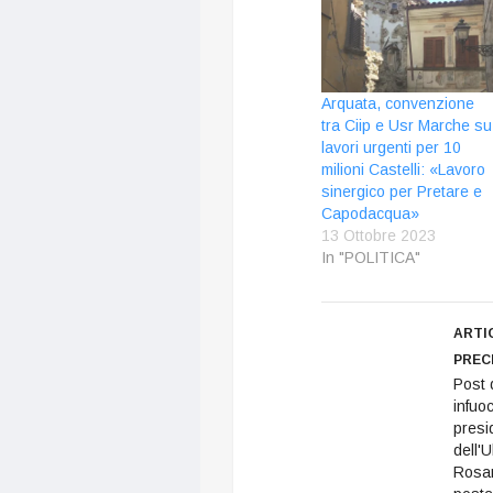
Arquata, convenzione
tra Ciip e Usr Marche su
lavori urgenti per 10
milioni Castelli: «Lavoro
sinergico per Pretare e
Capodacqua»
13 Ottobre 2023
In "POLITICA"
ARTI
PREC
Post 
infuoc
presi
dell'U
Rosan