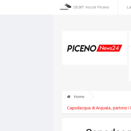
28,90°
Ascoli Piceno
La
overata al “Torrette”
Ascoli, superata quota 9000 abbonamenti
Home
Capodacqua di Arquata, partono i la