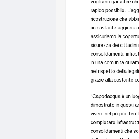
vogliamo garantire ch
rapido possibile. L’ag
ricostruzione che abb
un costante aggiornam
assicuriamo la copertura
sicurezza dei cittadini 
consolidamenti: infras
in una comunità durame
nel rispetto della lega
grazie alla costante co
“Capodacqua è un luog
dimostrato in questi a
vivere nel proprio terr
completare infrastruttur
consolidamenti che son