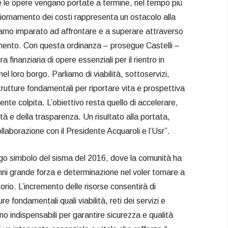
e le opere vengano portate a termine, nel tempo più
giornamento dei costi rappresenta un ostacolo alla
iamo imparato ad affrontare e a superare attraverso
ento. Con questa ordinanza – prosegue Castelli –
 finanziaria di opere essenziali per il rientro in
nel loro borgo. Parliamo di viabilità, sottoservizi,
trutture fondamentali per riportare vita e prospettiva
nte colpita. L’obiettivo resta quello di accelerare,
lità e della trasparenza. Un risultato alla portata,
llaborazione con il Presidente Acquaroli e l’Usr”.
o simbolo del sisma del 2016, dove la comunità ha
nni grande forza e determinazione nel voler tornare a
itorio. L’incremento delle risorse consentirà di
e fondamentali quali viabilità, reti dei servizi e
o indispensabili per garantire sicurezza e qualità