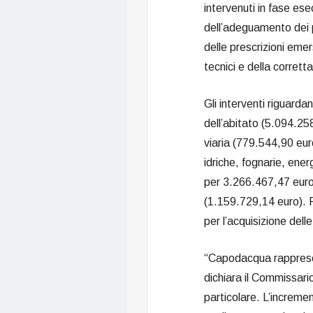
intervenuti in fase es
dell’adeguamento dei p
delle prescrizioni eme
tecnici e della corrett
Gli interventi riguarda
dell’abitato (5.094.258,
viaria (779.544,90 euro
idriche, fognarie, ener
per 3.266.467,47 euro,
(1.159.729,14 euro). 
per l’acquisizione dell
“Capodacqua rappresen
dichiara il Commissari
particolare. L’incremen