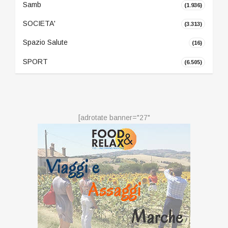
Samb
(1.936)
SOCIETA'
(3.313)
Spazio Salute
(16)
SPORT
(6.505)
[adrotate banner="27"