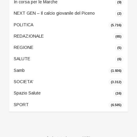
In corsa per le Marche
(9)
NEXT GEN – Il calcio giovanile del Piceno
(2)
POLITICA
(5.716)
REDAZIONALE
(65)
REGIONE
(5)
SALUTE
(6)
Samb
(1.936)
SOCIETA'
(3.312)
Spazio Salute
(16)
SPORT
(6.505)