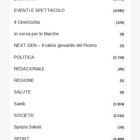
EVENTI E SPETTACOLO
(4.843)
Il CineOcchio
(130)
In corsa per le Marche
(9)
NEXT GEN – Il calcio giovanile del Piceno
(2)
POLITICA
(5.716)
REDAZIONALE
(65)
REGIONE
(5)
SALUTE
(6)
Samb
(1.934)
SOCIETA'
(3.311)
Spazio Salute
(16)
SPORT
(6.499)