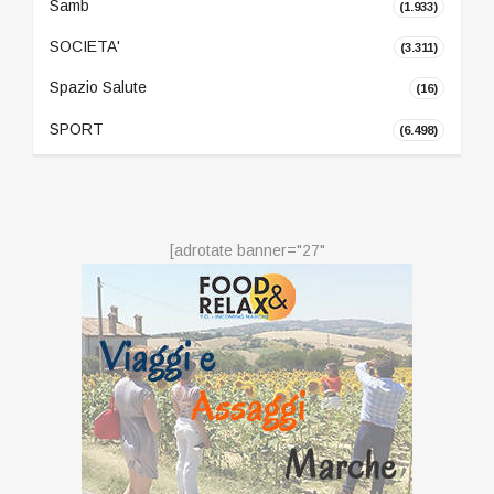
Samb
(1.933)
SOCIETA'
(3.311)
Spazio Salute
(16)
SPORT
(6.498)
[adrotate banner="27"