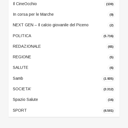
Il CineOcchio
(130)
In corsa per le Marche
(9)
NEXT GEN – Il calcio giovanile del Piceno
(2)
POLITICA
(5.716)
REDAZIONALE
(65)
REGIONE
(5)
SALUTE
(6)
Samb
(1.935)
SOCIETA'
(3.312)
Spazio Salute
(16)
SPORT
(6.501)