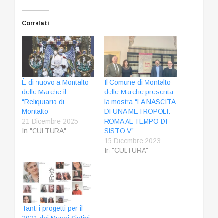
Correlati
È di nuovo a Montalto
Il Comune di Montalto
delle Marche il
delle Marche presenta
“Reliquiario di
la mostra “LA NASCITA
Montalto”
DI UNA METROPOLI:
21 Dicembre 2025
ROMA AL TEMPO DI
In "CULTURA"
SISTO V”
15 Dicembre 2023
In "CULTURA"
Tanti i progetti per il