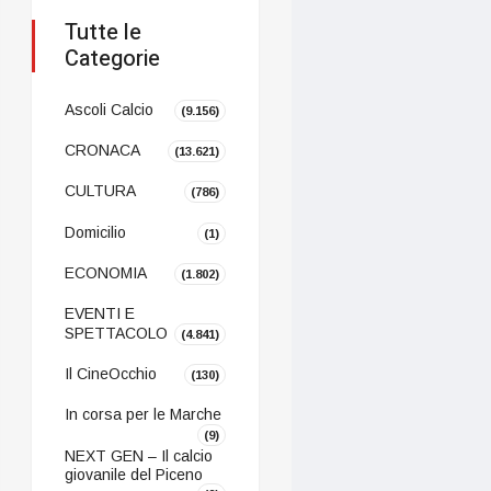
Tutte le
Categorie
Ascoli Calcio
(9.156)
CRONACA
(13.621)
CULTURA
(786)
Domicilio
(1)
ECONOMIA
(1.802)
EVENTI E
SPETTACOLO
(4.841)
Il CineOcchio
(130)
In corsa per le Marche
(9)
NEXT GEN – Il calcio
giovanile del Piceno