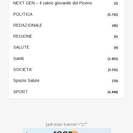
NEXT GEN – Il calcio giovanile del Piceno
(2)
POLITICA
(5.715)
REDAZIONALE
(65)
REGIONE
(5)
SALUTE
(6)
Samb
(1.933)
SOCIETA'
(3.311)
Spazio Salute
(16)
SPORT
(6.498)
[adrotate banner="27"