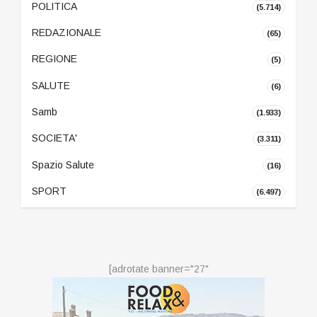
POLITICA
(5.714)
REDAZIONALE
(65)
REGIONE
(5)
SALUTE
(6)
Samb
(1.933)
SOCIETA'
(3.311)
Spazio Salute
(16)
SPORT
(6.497)
[adrotate banner="27"