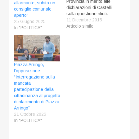
Provincia in merito alle
allarmante, subito un
dichiarazioni di Castelli
consiglio comunale
sulla questione rifiuti.
aperto”
LA NOTA - In merito ai
11 Dicembre 2015
25 Giugno 2025
ricorsi al Tar inoltrati
Articolo simile
In "POLITICA"
dal Comune di Ascoli e
dalla società Ascoli
Servizi Comunali è
doveroso precisare
che sono stati gli
stessi ricorrenti a
Piazza Arringo,
rinunciare alla…
l’opposizione:
“Interrogazione sulla
mancata
partecipazione della
cittadinanza al progetto
di rifacimento di Piazza
Arringo”
21 Ottobre 2025
In "POLITICA"