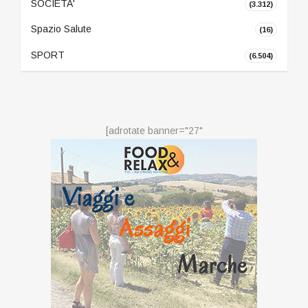
SOCIETA'
(3.312)
Spazio Salute
(16)
SPORT
(6.504)
[adrotate banner="27"