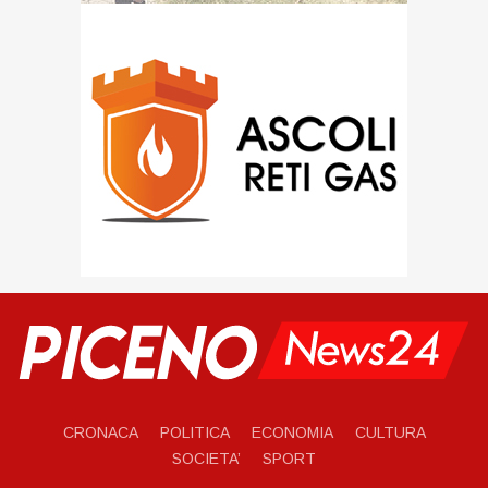
CRONACA
POLITICA
ECONOMIA
CULTURA
SOCIETA’
SPORT