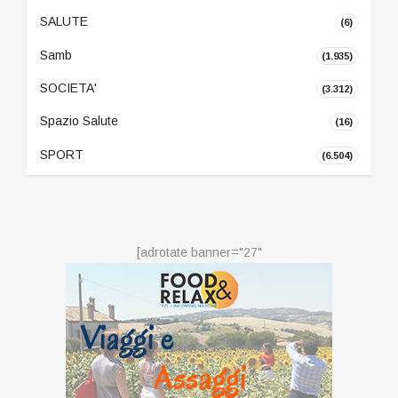
SALUTE
(6)
Samb
(1.935)
SOCIETA'
(3.312)
Spazio Salute
(16)
SPORT
(6.504)
[adrotate banner="27"