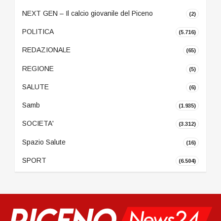
NEXT GEN – Il calcio giovanile del Piceno
(2)
POLITICA
(5.716)
REDAZIONALE
(65)
REGIONE
(5)
SALUTE
(6)
Samb
(1.935)
SOCIETA'
(3.312)
Spazio Salute
(16)
SPORT
(6.504)