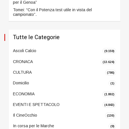
per il Genoa”
Tomei: “Con il Potenza test utile in vista del
campionato”.
Tutte le Categorie
Ascoli Calcio
(9.159)
CRONACA
(13.624)
CULTURA
(786)
Domicilio
(1)
ECONOMIA
(1.802)
EVENTI E SPETTACOLO
(4.843)
Il CineOcchio
(130)
In corsa per le Marche
(9)