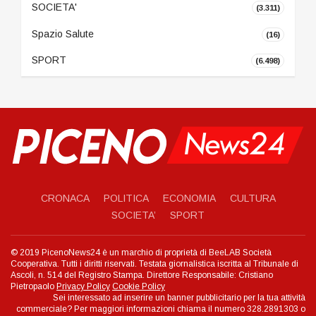
SOCIETA'
(3.311)
Spazio Salute
(16)
SPORT
(6.498)
CRONACA
POLITICA
ECONOMIA
CULTURA
SOCIETA’
SPORT
© 2019 PicenoNews24 è un marchio di proprietà di BeeLAB Società
Cooperativa. Tutti i diritti riservati. Testata giornalistica iscritta al Tribunale di
Ascoli, n. 514 del Registro Stampa. Direttore Responsabile: Cristiano
Pietropaolo
Privacy Policy
Cookie Policy
Sei interessato ad inserire un banner pubblicitario per la tua attività
commerciale? Per maggiori informazioni chiama il numero 328.2891303 o