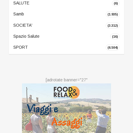
SALUTE
(6)
Samb
(1.935)
SOCIETA'
(3.312)
Spazio Salute
(16)
SPORT
(6.504)
[adrotate banner="27"