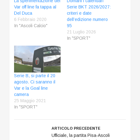
La sperimentazione del
Domani i calendari
Var off line fa tappa al
Serie BKT 2026/2027:
Del Duca
criteri e date
6 Febbraio 2020
dell’edizione numero
In "Ascoli Calcio"
95
21 Luglio 2026
In "SPORT"
Serie B, si parte il 20
agosto. Ci saranno il
Var e la Goal line
camera
25 Maggio 2021
In "SPORT"
ARTICOLO PRECEDENTE
Ufficiale, la partita Pisa-Ascoli