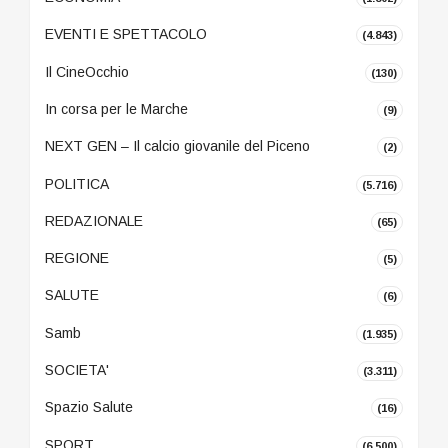
EVENTI E SPETTACOLO
(4.843)
Il CineOcchio
(130)
In corsa per le Marche
(9)
NEXT GEN – Il calcio giovanile del Piceno
(2)
POLITICA
(5.716)
REDAZIONALE
(65)
REGIONE
(5)
SALUTE
(6)
Samb
(1.935)
SOCIETA'
(3.311)
Spazio Salute
(16)
SPORT
(6.500)