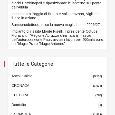
giochi Bambinopoli e riposizionate le lanterne sul ponte
dell’Albula
Incendio tra Poggio di Bretta e Vallesenzana, Vigili del
fuoco in azione
Sambenedettese, ecco la nuova maglia home 2026/27
Impianto di risalita Monte Piselli, il presidente Cotuge
Fioravanti: "Regione Abruzzo chiamata al rilascio
dell'autorizzazione Paur, avviati i lavori per 400mila euro
su Rifugio Pizi e Rifugio Antenne"
Tutte le Categorie
Ascoli Calcio
(9.156)
CRONACA
(13.624)
CULTURA
(786)
Domicilio
(1)
ECONOMIA
(1.802)