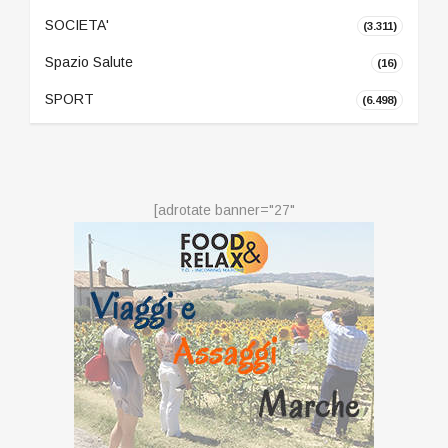
SOCIETA'
(3.311)
Spazio Salute
(16)
SPORT
(6.498)
[adrotate banner="27"