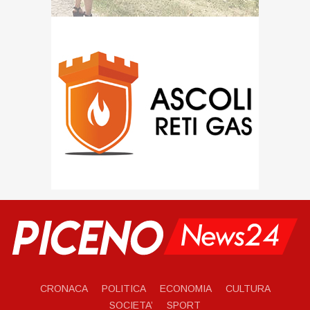
CRONACA
POLITICA
ECONOMIA
CULTURA
SOCIETA’
SPORT