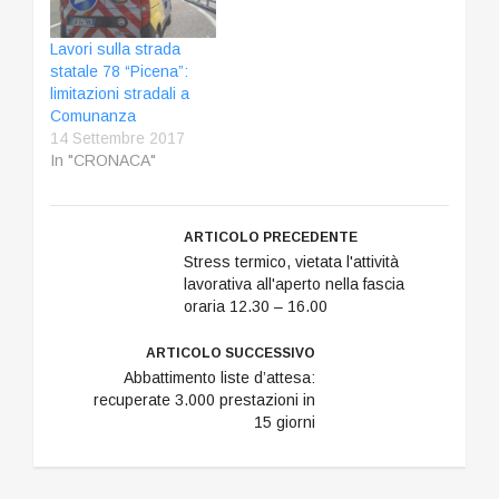
manutenzione
straordinaria sulla
Lavori sulla strada
strada statale 4 “Via
statale 78 “Picena”:
Salaria”, in provincia di
limitazioni stradali a
Ascoli Piceno. I DUE
Comunanza
INTERVENTI - In
14 Settembre 2017
particolare, in località
In "CRONACA"
Mozzano (km 172), nel
comune di Ascoli
Piceno, si svolgeranno
ARTICOLO PRECEDENTE
i lavori…
Stress termico, vietata l'attività
lavorativa all'aperto nella fascia
oraria 12.30 – 16.00
ARTICOLO SUCCESSIVO
Abbattimento liste d’attesa:
recuperate 3.000 prestazioni in
15 giorni