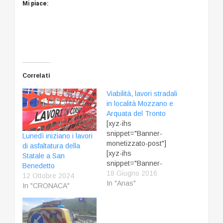
Mi piace:
Correlati
Viabilità, lavori stradali
in località Mozzano e
Arquata del Tronto
[xyz-ihs
snippet="Banner-
Lunedì iniziano i lavori
monetizzato-post"]
di asfaltatura della
[xyz-ihs
Statale a San
snippet="Banner-
Benedetto
monetizzato-mobile-
18 Giugno 2016
12 Ottobre 2024
alto"] Anas comunica
In "Anas"
In "CRONACA"
che, a partire da lunedì
prossimo, 20 giugno,
saranno eseguiti due
interventi di