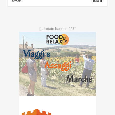
SPORT
(6.504)
[adrotate banner="27"