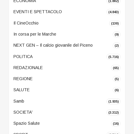
ECONOMIA
(1.802)
EVENTI E SPETTACOLO
(4.843)
Il CineOcchio
(130)
In corsa per le Marche
(9)
NEXT GEN – Il calcio giovanile del Piceno
(2)
POLITICA
(5.716)
REDAZIONALE
(65)
REGIONE
(5)
SALUTE
(6)
Samb
(1.935)
SOCIETA'
(3.312)
Spazio Salute
(16)