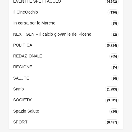
EVENTI E SPETTACOLO
(4.841)
Il CineOcchio
(130)
In corsa per le Marche
(9)
NEXT GEN – Il calcio giovanile del Piceno
(2)
POLITICA
(5.714)
REDAZIONALE
(65)
REGIONE
(5)
SALUTE
(6)
Samb
(1.933)
SOCIETA'
(3.311)
Spazio Salute
(16)
SPORT
(6.497)