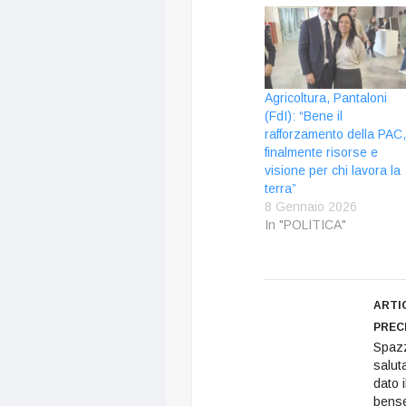
Agricoltura, Pantaloni
(FdI): “Bene il
rafforzamento della PAC,
finalmente risorse e
visione per chi lavora la
terra”
8 Gennaio 2026
In "POLITICA"
ARTI
PREC
Spaz
salut
dato i
bense