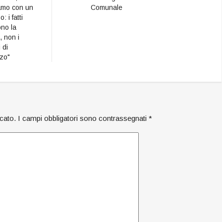
amo con un
Comunale
: i fatti
ono la
, non i
 di
zo"
icato.
I campi obbligatori sono contrassegnati
*