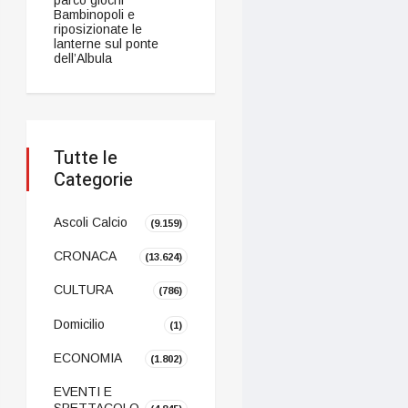
Bambinopoli e
riposizionate le
lanterne sul ponte
dell’Albula
Tutte le
Categorie
Ascoli Calcio
(9.159)
CRONACA
(13.624)
CULTURA
(786)
Domicilio
(1)
ECONOMIA
(1.802)
EVENTI E
SPETTACOLO