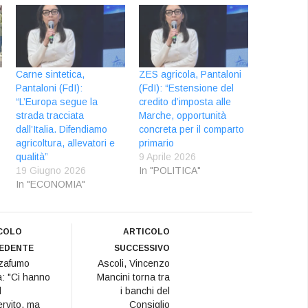
Carne sintetica,
ZES agricola, Pantaloni
Pantaloni (FdI):
(FdI): “Estensione del
“L’Europa segue la
credito d’imposta alle
strada tracciata
Marche, opportunità
dall’Italia. Difendiamo
concreta per il comparto
agricoltura, allevatori e
primario
qualità”
9 Aprile 2026
19 Giugno 2026
In "POLITICA"
In "ECONOMIA"
COLO
ARTICOLO
EDENTE
SUCCESSIVO
zafumo
Ascoli, Vincenzo
a: "Ci hanno
Mancini torna tra
l
i banchi del
rvito, ma
Consiglio