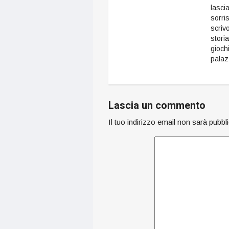
lasci
sorriso
scriv
storia
giochi
palaz
Lascia un commento
Il tuo indirizzo email non sarà pubbl