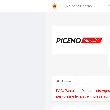
31,68°
Ascoli Piceno
La
C
oppa Italia, l’Ascoli batte il Potenza 3-1 e supera il turno. Il 16 agosto sfiderà il Genoa
Home
PAC, Pantaloni (Dipartimento Agrico
per tutelare le nostre imprese agri