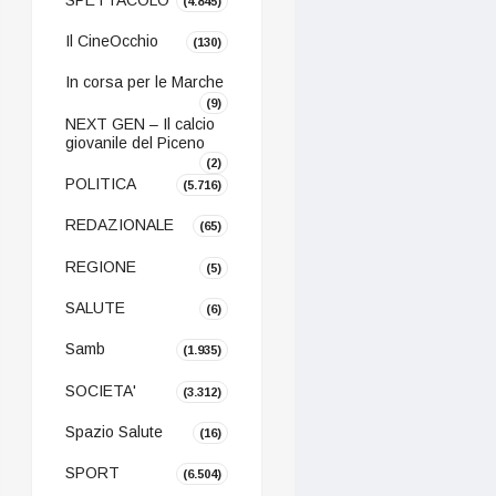
(4.845)
Il CineOcchio
(130)
In corsa per le Marche
(9)
NEXT GEN – Il calcio
giovanile del Piceno
(2)
POLITICA
(5.716)
REDAZIONALE
(65)
REGIONE
(5)
SALUTE
(6)
Samb
(1.935)
SOCIETA'
(3.312)
Spazio Salute
(16)
SPORT
(6.504)