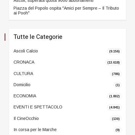
Ascoli, superata quota 9000 abbonamenti
Piazza del Popolo ospita "Amici per Sempre – Il Tributo
ai Pooh"
Tutte le Categorie
Ascoli Calcio
(9.156)
CRONACA
(13.618)
CULTURA
(786)
Domicilio
(1)
ECONOMIA
(1.802)
EVENTI E SPETTACOLO
(4.841)
Il CineOcchio
(130)
In corsa per le Marche
(9)