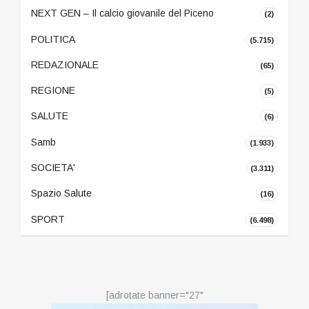
NEXT GEN – Il calcio giovanile del Piceno
(2)
POLITICA
(5.715)
REDAZIONALE
(65)
REGIONE
(5)
SALUTE
(6)
Samb
(1.933)
SOCIETA'
(3.311)
Spazio Salute
(16)
SPORT
(6.498)
[adrotate banner="27"