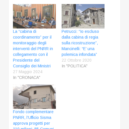
La “cabina di
Petrucci: “Io escluso
coordinamento” per il
dalla cabina di regia
monitoraggio degli
sulla ricostruzione”,
interventi del PNRR in
Mancinelli: “E’ una
collegamento con il
polemica infondata”
Presidente del
22 Ottobre 2020
Consiglio dei Ministri
In "POLITICA"
27 Maggio 2024
In "CRONACA"
Fondo complementare
PNRR, l’Ufficio Sisma
approva progetti per