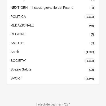
NEXT GEN – Il calcio giovanile del Piceno
(2)
POLITICA
(5.716)
REDAZIONALE
(65)
REGIONE
(5)
SALUTE
(6)
Samb
(1.936)
SOCIETA'
(3.312)
Spazio Salute
(16)
SPORT
(6.505)
[adrotate banner="27"