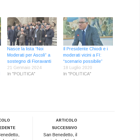
Nasce la lista “Noi
Il Presidente Chiodi e i
Moderati per Ascoli” a
moderati vicini a FI:
sostegno di Fioravanti
“scenario possibile”
21 Gennaio 2024
18 Luglio 2020
l
In "POLITICA"
In "POLITICA"
COLO
ARTICOLO
EDENTE
SUCCESSIVO
enedetto,
San Benedetto, il