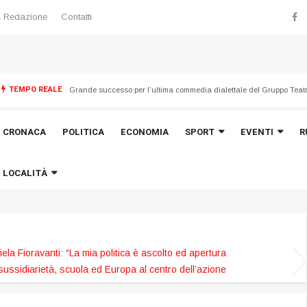
 Redazione
Contatti
G
rande successo per l’ultima commedia dialettale del Gruppo Teatrale Peranna di Montemonaco
TEMPO REALE
Emergenza maltempo del 21 luglio, avviata la ricognizione dei dan
CRONACA
POLITICA
ECONOMIA
SPORT
EVENTI
R
LOCALITÀ
la Fioravanti: “La mia politica è ascolto ed apertura
 sussidiarietà, scuola ed Europa al centro dell’azione