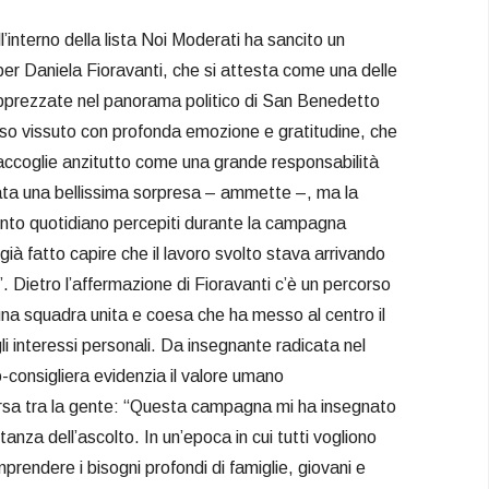
all’interno della lista Noi Moderati ha sancito un
er Daniela Fioravanti, che si attesta come una delle
apprezzate nel panorama politico di San Benedetto
so vissuto con profonda emozione e gratitudine, che
accoglie anzitutto come una grande responsabilità
stata una bellissima sorpresa – ammette –, ma la
ento quotidiano percepiti durante la campagna
già fatto capire che il lavoro svolto stava arrivando
. Dietro l’affermazione di Fioravanti c’è un percorso
una squadra unita e coesa che ha messo al centro il
li interessi personali. Da insegnante radicata nel
o-consigliera evidenzia il valore umano
orsa tra la gente: “Questa campagna mi ha insegnato
nza dell’ascolto. In un’epoca in cui tutti vogliono
prendere i bisogni profondi di famiglie, giovani e