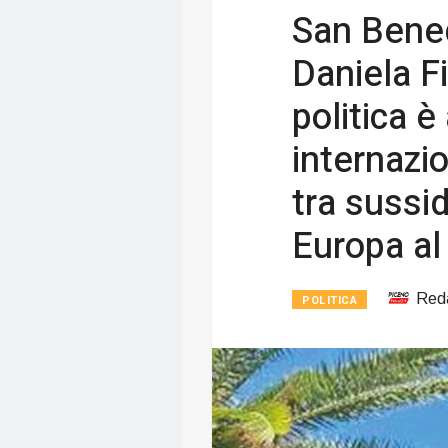
San Bened
Daniela F
politica è
internazio
tra sussid
Europa al
Red
POLITICA