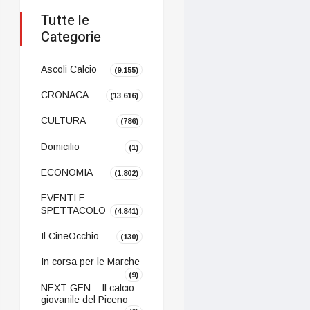
Tutte le
Categorie
Ascoli Calcio
(9.155)
CRONACA
(13.616)
CULTURA
(786)
Domicilio
(1)
ECONOMIA
(1.802)
EVENTI E
SPETTACOLO
(4.841)
Il CineOcchio
(130)
In corsa per le Marche
(9)
NEXT GEN – Il calcio
giovanile del Piceno