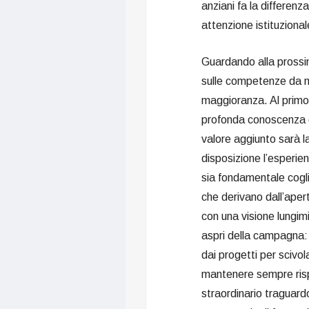
anziani fa la differen
attenzione istituzional
Guardando alla prossim
sulle competenze da me
maggioranza. Al primo 
profonda conoscenza de
valore aggiunto sarà l
disposizione l’esperi
sia fondamentale cogli
che derivano dall’apert
con una visione lungim
aspri della campagna: “
dai progetti per scivol
mantenere sempre risp
straordinario traguard