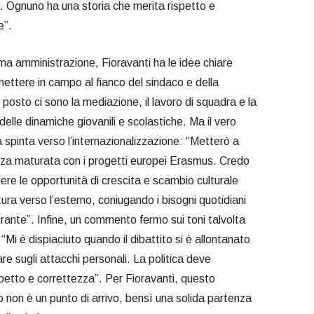
za. Ognuno ha una storia che merita rispetto e
e”.
a amministrazione, Fioravanti ha le idee chiare
ttere in campo al fianco del sindaco e della
posto ci sono la mediazione, il lavoro di squadra e la
lle dinamiche giovanili e scolastiche. Ma il vero
a spinta verso l’internazionalizzazione: “Metterò a
enza maturata con i progetti europei Erasmus. Credo
ere le opportunità di crescita e scambio culturale
ura verso l’esterno, coniugando i bisogni quotidiani
irante”. Infine, un commento fermo sui toni talvolta
Mi è dispiaciuto quando il dibattito si è allontanato
are sugli attacchi personali. La politica deve
etto e correttezza”. Per Fioravanti, questo
o non è un punto di arrivo, bensì una solida partenza