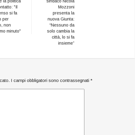
 la politica
sindaco Nicola
ntatto: "Il
Mozzoni
nso si fa
presenta la
o per
nuova Giunta:
o, non
“Nessuno da
timo minuto"
solo cambia la
città, lo si fa
insieme”
icato.
I campi obbligatori sono contrassegnati
*