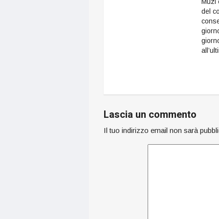
Muzi e
del co
conse
giorn
giorn
all’ul
Lascia un commento
Il tuo indirizzo email non sarà pubbl