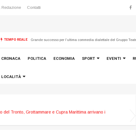
 Redazione
Contatti
TEMPO REALE
Emergenza maltempo del 21 luglio, avviata la ricognizione dei dan
CRONACA
POLITICA
ECONOMIA
SPORT
EVENTI
R
LOCALITÀ
o del Tronto, Grottammare e Cupra Marittima arrivano i