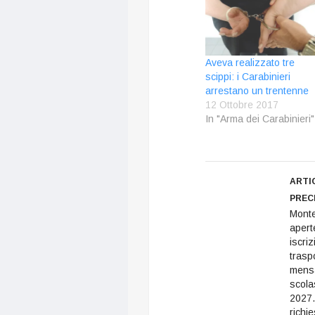
Aveva realizzato tre
scippi: i Carabinieri
arrestano un trentenne
12 Ottobre 2017
In "Arma dei Carabinieri"
ARTI
PREC
Mont
apert
iscriz
trasp
mens
scola
2027.
richie