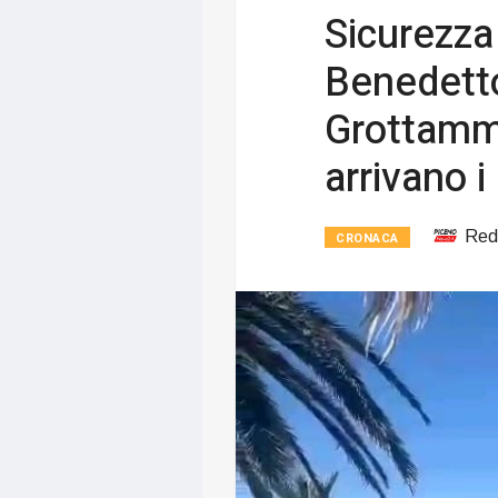
Sicurezza 
Benedetto
Grottamm
arrivano i
Red
CRONACA