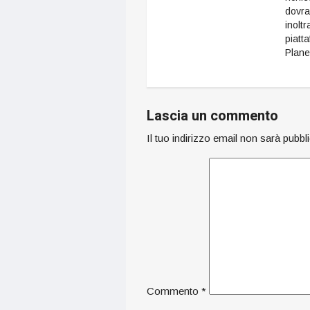
dovr
inoltr
piatt
Plane
Lascia un commento
Il tuo indirizzo email non sarà pubbl
Commento
*