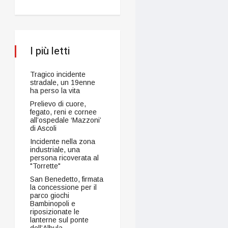
I più letti
Tragico incidente
stradale, un 19enne
ha perso la vita
Prelievo di cuore,
fegato, reni e cornee
all’ospedale ‘Mazzoni’
di Ascoli
Incidente nella zona
industriale, una
persona ricoverata al
"Torrette"
San Benedetto, firmata
la concessione per il
parco giochi
Bambinopoli e
riposizionate le
lanterne sul ponte
dell’Albula