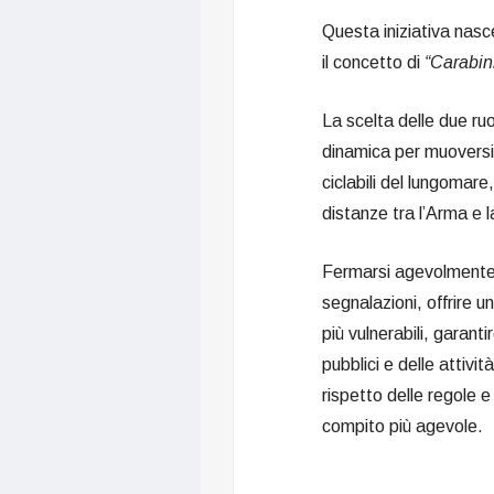
Questa iniziativa nasc
il concetto di
“Carabini
La scelta delle due ru
dinamica per muoversi 
ciclabili del lungomar
distanze tra l’Arma e 
Fermarsi agevolmente p
segnalazioni, offrire u
più vulnerabili, garant
pubblici e delle attivi
rispetto delle regole 
compito più agevole.