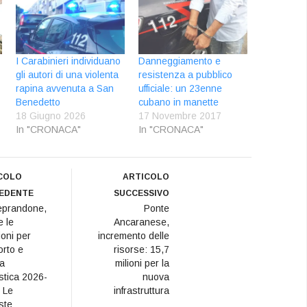
I Carabinieri individuano
Danneggiamento e
gli autori di una violenta
resistenza a pubblico
rapina avvenuta a San
ufficiale: un 23enne
Benedetto
cubano in manette
18 Giugno 2026
17 Novembre 2017
In "CRONACA"
In "CRONACA"
COLO
ARTICOLO
EDENTE
SUCCESSIVO
eprandone,
Ponte
e le
Ancaranese,
ioni per
incremento delle
orto e
risorse: 15,7
a
milioni per la
stica 2026-
nuova
 Le
infrastruttura
ste