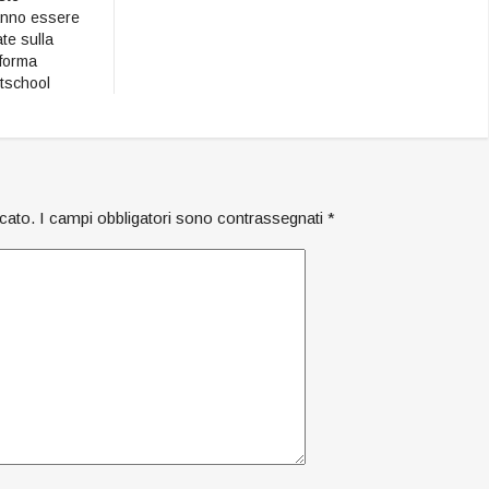
anno essere
ate sulla
aforma
tschool
icato.
I campi obbligatori sono contrassegnati
*