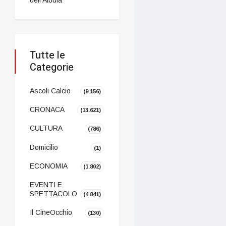
Tutte le
Categorie
Ascoli Calcio
(9.156)
CRONACA
(13.621)
CULTURA
(786)
Domicilio
(1)
ECONOMIA
(1.802)
EVENTI E
SPETTACOLO
(4.841)
Il CineOcchio
(130)