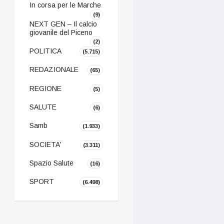
In corsa per le Marche
(9)
NEXT GEN – Il calcio
giovanile del Piceno
(2)
POLITICA
(5.715)
REDAZIONALE
(65)
REGIONE
(5)
SALUTE
(6)
Samb
(1.933)
SOCIETA'
(3.311)
Spazio Salute
(16)
SPORT
(6.498)