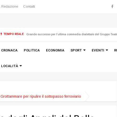
 Redazione
Contatti
TEMPO REALE
Emergenza maltempo del 21 luglio, avviata la ricognizione dei dan
CRONACA
POLITICA
ECONOMIA
SPORT
EVENTI
R
LOCALITÀ
 Grottammare per ripulire il sottopasso ferroviario