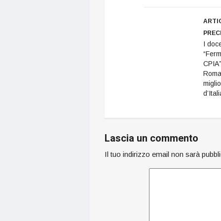
Verranno anche
ripristinati 16 faretti
ARTI
obsoleti. Secondo
PREC
quanto riferisce il
I doce
sindaco Pasqualino
“Ferm
Piunti l'intervento
CPIA”
terminerà lunedì 19
Roma 
dicembre.
miglio
"Provvederemo anche -
d’Itali
spiega Piunti -…
Lascia un commento
Il tuo indirizzo email non sarà pubbl