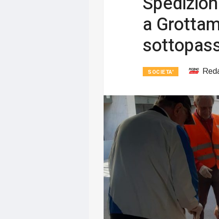
Spedizion
a Grottamm
sottopass
Red
SOCIETA'