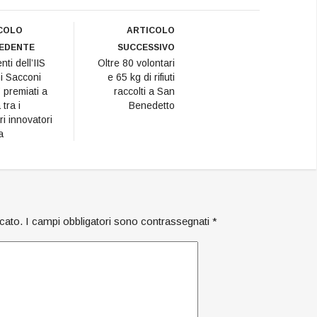
cancelli se lo sono preso
i soci del Circolo anziani
COLO
ARTICOLO
“Fulgenzi” che ha sede
EDENTE
SUCCESSIVO
in via Firenze, distante
nti dell’IIS
Oltre 80 volontari
pochi metri dal
i Sacconi
e 65 kg di rifiuti
sottopasso…
 premiati a
raccolti a San
tra i
Benedetto
ri innovatori
a
icato.
I campi obbligatori sono contrassegnati
*