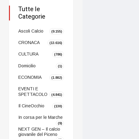
Tutte le
Categorie
Ascoli Calcio
(9.155)
CRONACA
(13.616)
CULTURA
(786)
Domicilio
(1)
ECONOMIA
(1.802)
EVENTI E
SPETTACOLO
(4.841)
Il CineOcchio
(130)
In corsa per le Marche
(9)
NEXT GEN – Il calcio
giovanile del Piceno