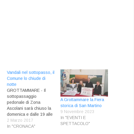
Vandali nel sottopasso, il
Comune lo chiude di
notte
GROTTAMMARE - Il
sottopassaggio
A Grottammare la Fiera
pedonale di Zona
storica di San Martino
Ascolani sarà chiuso la
9 Novembre 2023
domenica e dalle 19 alle
In "EVENTI E
o
6 degli altri giorni della
2 Marzo 2017
SPETTACOLO"
settimana. L’impegno di
In "CRONACA"
apertura e chiusura dei