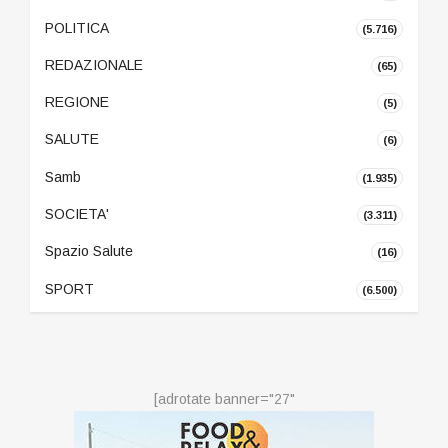
POLITICA
(5.716)
REDAZIONALE
(65)
REGIONE
(5)
SALUTE
(6)
Samb
(1.935)
SOCIETA'
(3.311)
Spazio Salute
(16)
SPORT
(6.500)
[adrotate banner="27"