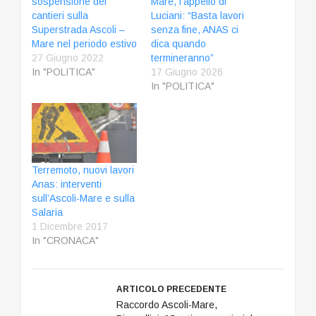
sospensione dei
Mare, l’appello di
cantieri sulla
Luciani: “Basta lavori
Superstrada Ascoli –
senza fine, ANAS ci
Mare nel periodo estivo
dica quando
27 Giugno 2022
termineranno”
In "POLITICA"
17 Giugno 2026
In "POLITICA"
Terremoto, nuovi lavori
Anas: interventi
sull’Ascoli-Mare e sulla
Salaria
1 Dicembre 2017
In "CRONACA"
ARTICOLO PRECEDENTE
Raccordo Ascoli-Mare,