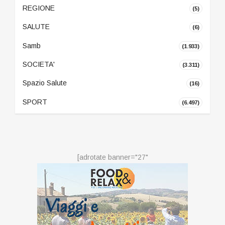
REGIONE
(5)
SALUTE
(6)
Samb
(1.933)
SOCIETA'
(3.311)
Spazio Salute
(16)
SPORT
(6.497)
[adrotate banner="27"