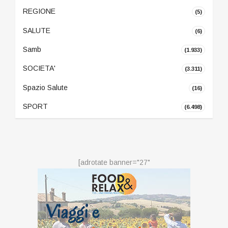
REGIONE
(5)
SALUTE
(6)
Samb
(1.933)
SOCIETA'
(3.311)
Spazio Salute
(16)
SPORT
(6.498)
[adrotate banner="27"