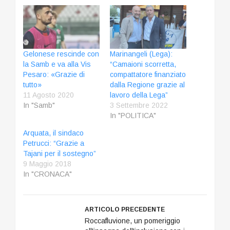
Gelonese rescinde con
Marinangeli (Lega):
la Samb e va alla Vis
“Camaioni scorretta,
Pesaro: «Grazie di
compattatore finanziato
tutto»
dalla Regione grazie al
11 Agosto 2020
lavoro della Lega”
In "Samb"
3 Settembre 2022
In "POLITICA"
Arquata, il sindaco
Petrucci: “Grazie a
Tajani per il sostegno”
9 Maggio 2018
In "CRONACA"
ARTICOLO PRECEDENTE
Roccafluvione, un pomeriggio