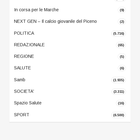
In corsa per le Marche
(9)
NEXT GEN – Il calcio giovanile del Piceno
(2)
POLITICA
(5.716)
REDAZIONALE
(65)
REGIONE
(5)
SALUTE
(6)
Samb
(1.935)
SOCIETA'
(3.311)
Spazio Salute
(16)
SPORT
(6.500)