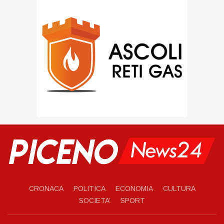
CRONACA
POLITICA
ECONOMIA
CULTURA
SOCIETA’
SPORT