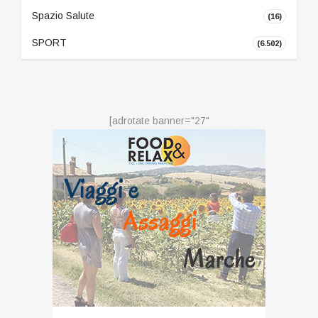
Spazio Salute
(16)
SPORT
(6.502)
[adrotate banner="27"