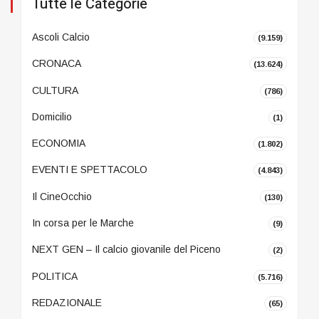
Tutte le Categorie
Ascoli Calcio
(9.159)
CRONACA
(13.624)
CULTURA
(786)
Domicilio
(1)
ECONOMIA
(1.802)
EVENTI E SPETTACOLO
(4.843)
Il CineOcchio
(130)
In corsa per le Marche
(9)
NEXT GEN – Il calcio giovanile del Piceno
(2)
POLITICA
(5.716)
REDAZIONALE
(65)