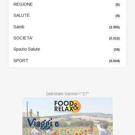
REGIONE
(5)
SALUTE
(6)
Samb
(1.935)
SOCIETA'
(3.312)
Spazio Salute
(16)
SPORT
(6.504)
[adrotate banner="27"