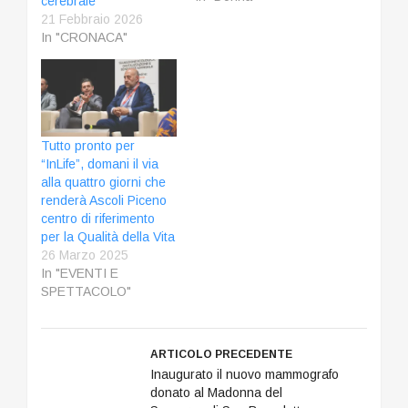
cerebrale
Benedetto del Tronto –
21 Febbraio 2026
ha organizzato due
In "CRONACA"
eventi sul tema
Donna. CONVEGNO
AD ASCOLI - Il primo
evento si tratta di un
Intervento Educativo di
sensibilizzazione ed
Tutto pronto per
informazione dal titolo
“InLife”, domani il via
"Sensibilizzazione
alla quattro giorni che
ed…
renderà Ascoli Piceno
centro di riferimento
per la Qualità della Vita
26 Marzo 2025
In "EVENTI E
SPETTACOLO"
ARTICOLO PRECEDENTE
Inaugurato il nuovo mammografo
donato al Madonna del