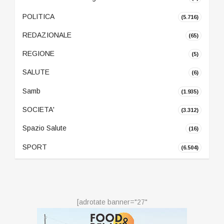
POLITICA
(5.716)
REDAZIONALE
(65)
REGIONE
(5)
SALUTE
(6)
Samb
(1.935)
SOCIETA'
(3.312)
Spazio Salute
(16)
SPORT
(6.504)
[adrotate banner="27"