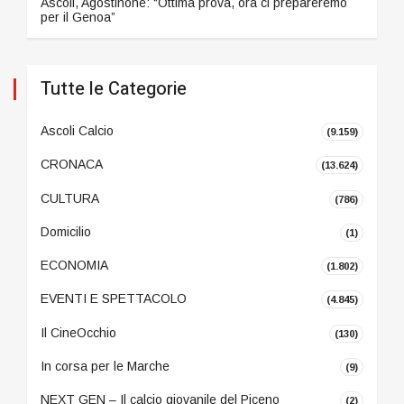
Ascoli, Agostinone: “Ottima prova, ora ci prepareremo
per il Genoa”
Tutte le Categorie
Ascoli Calcio
(9.159)
CRONACA
(13.624)
CULTURA
(786)
Domicilio
(1)
ECONOMIA
(1.802)
EVENTI E SPETTACOLO
(4.845)
Il CineOcchio
(130)
In corsa per le Marche
(9)
NEXT GEN – Il calcio giovanile del Piceno
(2)