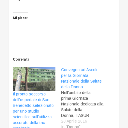
Mi piace:
Correlati
Convegno ad Ascoli
per la Giornata
Nazionale della Salute
della Donna
Nell’ambito della
Il pronto soccorso
prima Giornata
dell’ospedale di San
Nazionale dedicata alla
Benedetto selezionato
Salute della
per uno studio
Donna, l’ASUR
scientifico sull’utilizzo
MARCHE – Area Vasta
20 Aprile 2016
accurato della tac
5 - Ascoli Piceno e San
In "Donna"