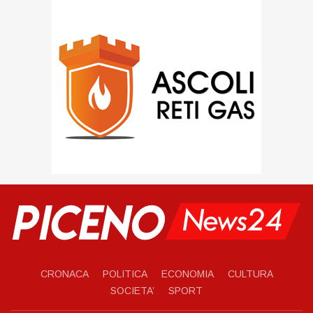
CRONACA
POLITICA
ECONOMIA
CULTURA
SOCIETA’
SPORT