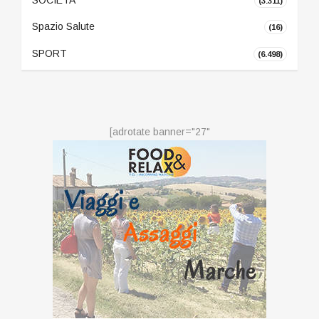
SOCIETA'
(3.311)
Spazio Salute
(16)
SPORT
(6.498)
[adrotate banner="27"