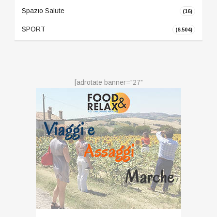
Spazio Salute
(16)
SPORT
(6.504)
[adrotate banner="27"