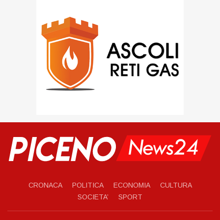
CRONACA
POLITICA
ECONOMIA
CULTURA
SOCIETA’
SPORT