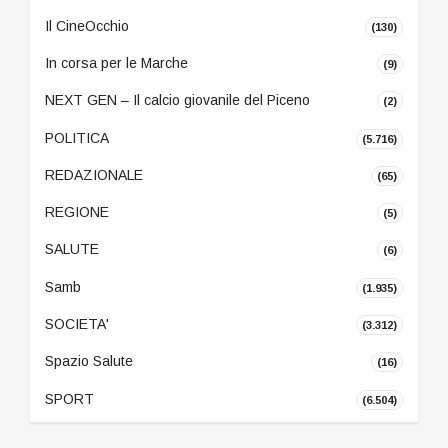
Il CineOcchio
(130)
In corsa per le Marche
(9)
NEXT GEN – Il calcio giovanile del Piceno
(2)
POLITICA
(5.716)
REDAZIONALE
(65)
REGIONE
(5)
SALUTE
(6)
Samb
(1.935)
SOCIETA'
(3.312)
Spazio Salute
(16)
SPORT
(6.504)