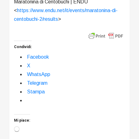
Maratonina di Centobuchi | ENDU
<
https://www.endu.net/it/event
s/maratonina-di-
centobuchi-2/
results
>
Condividi:
Facebook
X
WhatsApp
Telegram
Stampa
Mi piace:
Caricamento
in