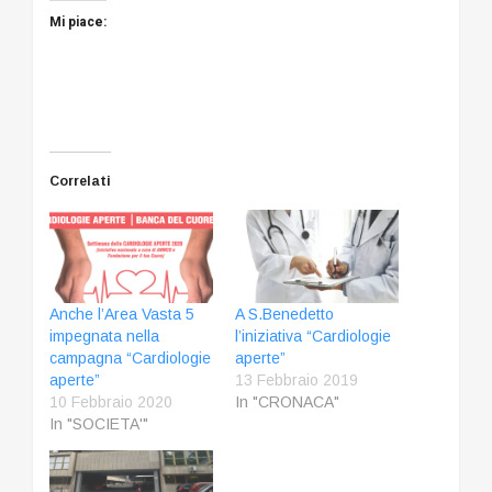
Mi piace:
Correlati
Anche l’Area Vasta 5
A S.Benedetto
impegnata nella
l’iniziativa “Cardiologie
campagna “Cardiologie
aperte”
aperte”
13 Febbraio 2019
10 Febbraio 2020
In "CRONACA"
In "SOCIETA'"