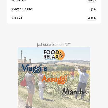
SOCIETA'
(3.312)
Spazio Salute
(16)
SPORT
(6.504)
[adrotate banner="27"