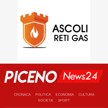
CRONACA
POLITICA
ECONOMIA
CULTURA
SOCIETA’
SPORT