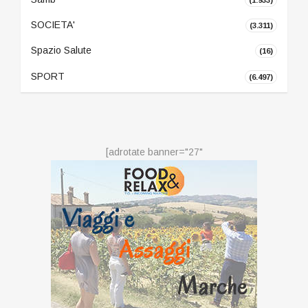
SOCIETA'
(3.311)
Spazio Salute
(16)
SPORT
(6.497)
[adrotate banner="27"