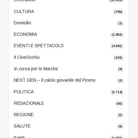
(13.615)
CULTURA
(786)
Domicilio
(1)
ECONOMIA
(1.802)
EVENTI E SPETTACOLO
(4.841)
Il CineOcchio
(130)
In corsa per le Marche
(9)
NEXT GEN – Il calcio giovanile del Piceno
(2)
POLITICA
(5.714)
REDAZIONALE
(65)
REGIONE
(5)
SALUTE
(6)
Samb
(1.933)