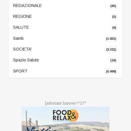
REDAZIONALE
(65)
REGIONE
(5)
SALUTE
(6)
Samb
(1.933)
SOCIETA'
(3.311)
Spazio Salute
(16)
SPORT
(6.498)
[adrotate banner="27"