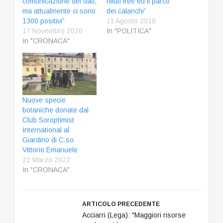
comunicazione dei dati,
rifiuti free ed il parco
ma attualmente ci sono
dei calanchi”
1300 positivi”
11 Agosto 2018
17 Novembre 2020
In "POLITICA"
In "CRONACA"
Nuove specie
botaniche donate dal
Club Soroptimist
International al
Giardino di C.so
Vittorio Emanuele
21 Marzo 2022
In "CRONACA"
ARTICOLO PRECEDENTE
Acciarri (Lega): "Maggiori risorse