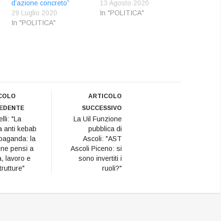
d’azione concreto”
13 Agosto 2020
29 Luglio 2020
In "POLITICA"
In "POLITICA"
COLO
ARTICOLO
EDENTE
SUCCESSIVO
lli: "La
La Uil Funzione
 anti kebab
pubblica di
paganda: la
Ascoli: "AST
ne pensi a
Ascoli Piceno: si
à, lavoro e
sono invertiti i
trutture"
ruoli?"