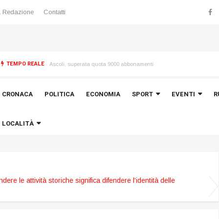
 Redazione
Contatti
TEMPO REALE
 “Torrette”
Ascoli, superata quota 9000 abbonamenti
CRONACA
POLITICA
ECONOMIA
SPORT
EVENTI
R
LOCALITÀ
endere le attività storiche significa difendere l’identità delle