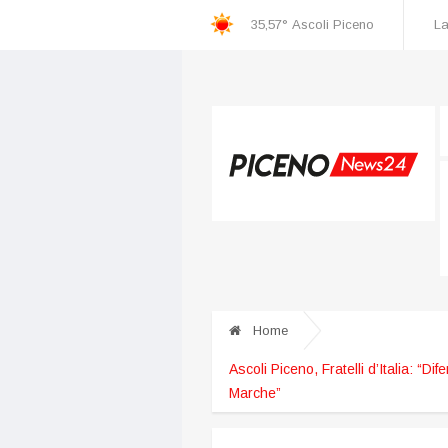
35,57°
Ascoli Piceno
La
cognizione dei danni
Incidente nella zona industriale, una persona ricoverata al
Home
Ascoli Piceno, Fratelli d’Italia: “Dif
Marche”