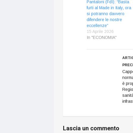
Pantaloni (FdI): “Basta
furti al Made in Italy, ora
si potranno davvero
difendere le nostre
eccellenze”
15 Aprile 2026
In "ECONOMIA"
ARTI
PREC
Cappe
norma
è pro
Regio
sanit
infras
Lascia un commento