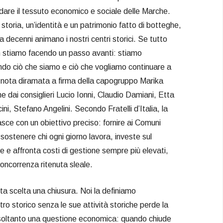
dare il tessuto economico e sociale delle Marche.
toria, un’identità e un patrimonio fatto di botteghe,
a decenni animano i nostri centri storici. Se tutto
 stiamo facendo un passo avanti: stiamo
o ciò che siamo e ciò che vogliamo continuare a
a nota diramata a firma della capogruppo Marika
e dai consiglieri Lucio Ionni, Claudio Damiani, Etta
i, Stefano Angelini. Secondo Fratelli d’Italia, la
sce con un obiettivo preciso: fornire ai Comuni
sostenere chi ogni giorno lavora, investe sul
se e affronta costi di gestione sempre più elevati,
ncorrenza ritenuta sleale.
sta scelta una chiusura. Noi la definiamo
ro storico senza le sue attività storiche perde la
soltanto una questione economica: quando chiude