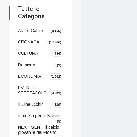
Tutte le
Categorie
Ascoli Calcio
(9.155)
CRONACA
(13.616)
CULTURA
(786)
Domicilio
(1)
ECONOMIA
(1.802)
EVENTI E
SPETTACOLO
(4.841)
Il CineOcchio
(130)
In corsa per le Marche
(9)
NEXT GEN – Il calcio
giovanile del Piceno