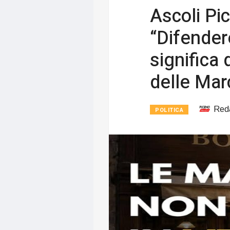
Ascoli Pice
“Difendere
significa 
delle Mar
Red
POLITICA