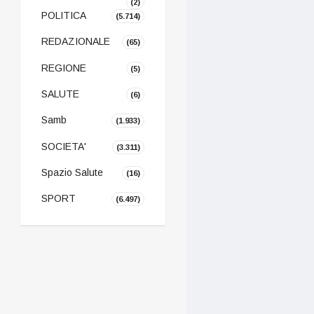
(2)
POLITICA
(5.714)
REDAZIONALE
(65)
REGIONE
(5)
SALUTE
(6)
Samb
(1.933)
SOCIETA'
(3.311)
Spazio Salute
(16)
SPORT
(6.497)