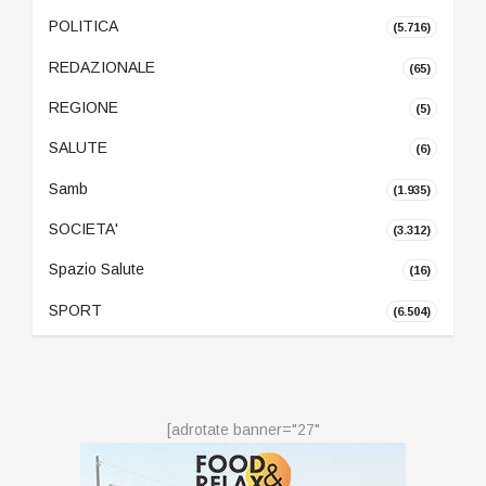
POLITICA
(5.716)
REDAZIONALE
(65)
REGIONE
(5)
SALUTE
(6)
Samb
(1.935)
SOCIETA'
(3.312)
Spazio Salute
(16)
SPORT
(6.504)
[adrotate banner="27"